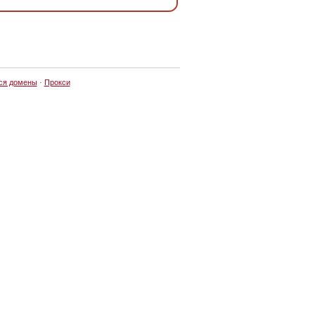
ся домены
·
Прокси