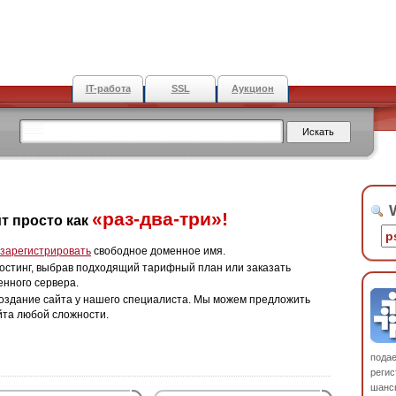
IT-работа
SSL
Аукцион
W
«раз-два-три»!
т просто как
зарегистрировать
свободное доменное имя.
остинг, выбрав подходящий тарифный план или заказать
енного сервера.
оздание сайта у нашего специалиста. Мы можем предложить
йта любой сложности.
пода
регис
шанс