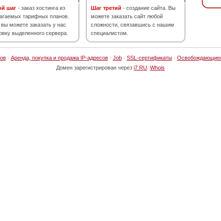
ой шаг
- заказ хостинга из
Шаг третий
- создание сайта. Вы
агаемых тарифных планов.
можете заказать сайт любой
 вы можете заказать у нас
сложности, связавшись с нашим
овку выделенного сервера.
специалистом.
ов
·
Аренда, покупка и продажа IP-адресов
·
Job
·
SSL-сертификаты
·
Освобождающие
Домен зарегистрирован через
i7.RU
.
Whois