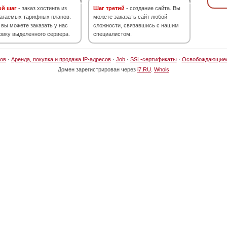
ой шаг
- заказ хостинга из
Шаг третий
- создание сайта. Вы
агаемых тарифных планов.
можете заказать сайт любой
 вы можете заказать у нас
сложности, связавшись с нашим
овку выделенного сервера.
специалистом.
ов
·
Аренда, покупка и продажа IP-адресов
·
Job
·
SSL-сертификаты
·
Освобождающие
Домен зарегистрирован через
i7.RU
.
Whois