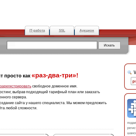
IT-работа
SSL
Аукцион
W
«раз-два-три»!
т просто как
зарегистрировать
свободное доменное имя.
остинг, выбрав подходящий тарифный план или заказать
енного сервера.
оздание сайта у нашего специалиста. Мы можем предложить
йта любой сложности.
пода
регис
шанс