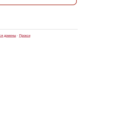
ся домены
·
Прокси